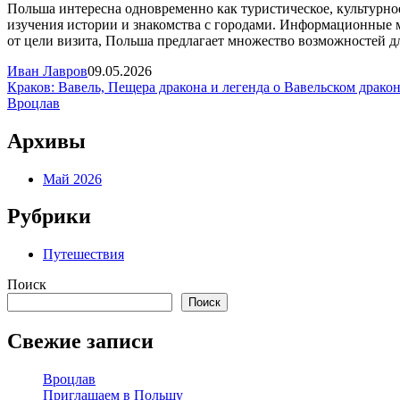
Польша интересна одновременно как туристическое, культурное
изучения истории и знакомства с городами. Информационные м
от цели визита, Польша предлагает множество возможностей д
Иван Лавров
09.05.2026
Навигация
Краков: Вавель, Пещера дракона и легенда о Вавельском драко
Вроцлав
по
записям
Архивы
Май 2026
Рубрики
Путешествия
Поиск
Поиск
Свежие записи
Вроцлав
Приглашаем в Польшу