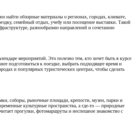
но найти обзорные материалы о регионах, городах, климате,
оездку, семейный отдых, учебу или посещение выставки. Такой
нфраструктуре, разнообразию направлений и сочетанию
ендаре мероприятий. Это полезно тем, кто хочет быть в курсе
ее подготовиться к поездке, выбрать подходящее время и
ородах и популярных туристических центрах, чтобы сделать
мки, соборы, рыночные площади, крепости, музеи, парки и
современные культурные пространства, а где-то — природные
очитает прогулки, фотомаршруты и неспешное знакомство с