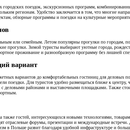
их городских поездок, экскурсионных программ, комбинирован
кольким регионам. Удобство заключается в том, что многие напр
ктам, обзорные программы и поездки на культурные мероприяти
нов
ьным или семейным. Летом популярны прогулки по городам, пое
кие прогулки. Зимой туристы выбирают уютные города, рождест
омфортное проживание и разнообразную программу без лишней сп
щий вариант
етных вариантов до комфортабельных гостиниц для деловых по
ели поездки. Для туристов удобно размещаться ближе к центру, 
 с деловыми районами и выставочными площадками. Также стоит
фортным.
 а также гостей, интересующихся новыми технологиями, товар
дят отраслевые форумы, презентации и международные встречи. 
изм в Польше развит благодаря удобной инфраструктуре и больш