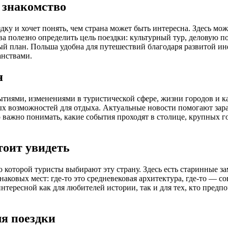
 знакомство
дку и хочет понять, чем страна может быть интересна. Здесь мож
ва полезно определить цель поездки: культурный тур, деловую п
ый план. Польша удобна для путешествий благодаря развитой и
анствами.
я
тиями, изменениями в туристической сфере, жизни городов и кал
х возможностей для отдыха. Актуальные новости помогают заран
 важно понимать, какие события проходят в столице, крупных г
тоит увидеть
которой туристы выбирают эту страну. Здесь есть старинные за
наковых мест: где-то это средневековая архитектура, где-то — 
тересной как для любителей истории, так и для тех, кто предп
я поездки