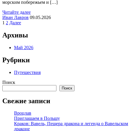
морским побережьем и […]
Читайте далее
Иван Лавров
09.05.2026
Пагинация
1
2
Далее
записей
Архивы
Май 2026
Рубрики
Путешествия
Поиск
Поиск
Свежие записи
Вроцлав
Приглашаем в Польшу
Краков: Вавель, Пещера дракона и легенда о Вавельском
драконе