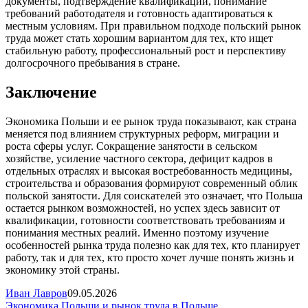
документы, подтверждение квалификации, понимание
требований работодателя и готовность адаптироваться к
местным условиям. При правильном подходе польский рынок
труда может стать хорошим вариантом для тех, кто ищет
стабильную работу, профессиональный рост и перспективу
долгосрочного пребывания в стране.
Заключение
Экономика Польши и ее рынок труда показывают, как страна
меняется под влиянием структурных реформ, миграции и
роста сферы услуг. Сокращение занятости в сельском
хозяйстве, усиление частного сектора, дефицит кадров в
отдельных отраслях и высокая востребованность медицины,
строительства и образования формируют современный облик
польской занятости. Для соискателей это означает, что Польша
остается рынком возможностей, но успех здесь зависит от
квалификации, готовности соответствовать требованиям и
понимания местных реалий. Именно поэтому изучение
особенностей рынка труда полезно как для тех, кто планирует
работу, так и для тех, кто просто хочет лучше понять жизнь и
экономику этой страны.
Иван Лавров
09.05.2026
Навигация
Экономика Польши и рынок труда в Польше